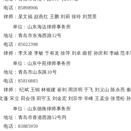
话：85898906
师：杲文福 赵燕红 王鹏 刘莉 徐玲 刘慧景
单位：山东海达律师事务所
址：青岛市东海西路32号
话：85022398
师：李天凌 李敏 于有龙 徐萍 刘卓 曲哲 孙庆和 李岫 范丰军
单位：山东中苑律师事务所
址：青岛市山东路10号
话：85816883
师： 纪斌 王锦 林银建 崔剑 周洪明 于飞 刘义山 陈永亮 秦
文蓬 宋立 田会强 田守玉 刘金宏 刘宗华 辛峰 王孟业 张雪松 
单位：山东德衡律师事务所
址：青岛市香港西路52号丙
话：83885959