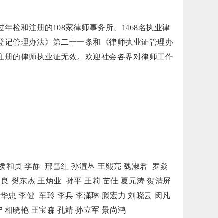
和注册的108家律师事务所、1468名执业律
登记管理办法》第二十一条和《律师执业证管理办
注册的律师执业证无效。欢迎社会各界对律师工作
侯和贞 李静 邢雪红 孙渲丛 王熙亮 魏淑君 罗焱
良 樊东杰 王炳业 孙平 王莉 苗佳 夏元涛 贺清屏
于华忠 李健 车玲 李兵 李潇琳 滕宏力 刘晓云 闵凡
宁 相晓艳 王宝森 孔靖 孙立军 景尚鸿