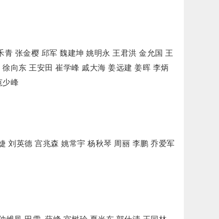
青 张金樱 邱军 魏建坤 姚明永 王君洪 金允国 王
 徐向东 王安田 崔学峰 戚大海 姜远建 姜晖 李炳
范少峰
 刘英德 宫兆森 姚常宇 杨秋琴 周丽 李鹏 乔爱军