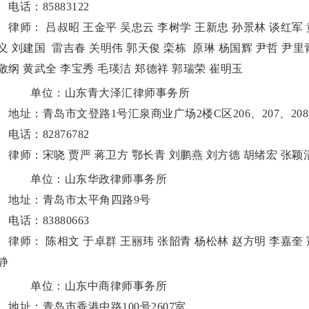
话：85883122
师： 吕叔昭 王金平 吴忠云 李树学 王新忠 孙景林 谈红军 黄
义 刘建国 雷吉春 关明伟 郭天俊 栾栋 原琳 杨国辉 尹哲 尹里
敬纲 黄武全 李宝秀 毛瑛洁 郑德祥 郭瑞荣 崔明玉
单位：山东青大泽汇律师事务所
址：青岛市文登路1号汇泉商业广场2楼C区206、207、208
话：82876782
师：宋哓 贾严 蒋卫方 鄂长青 刘鹏燕 刘方德 胡绪宏 张颖清
单位：山东华政律师事务所
址：青岛市太平角四路9号
话：83880663
师： 陈相文 于卓群 王丽玮 张韶青 杨松林 赵方明 李嘉奎 寇
静
单位：山东中商律师事务所
址：青岛市香港中路100号2607室