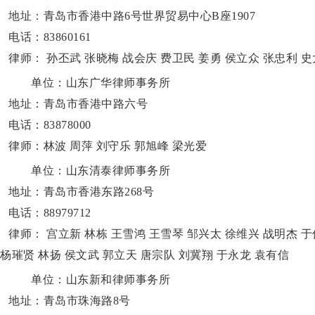
址：青岛市香港中路6号世界贸易中心B座1907
话：83860161
师： 孙丕武 张晓梅 战会庆 费卫民 姜勇 侯立众 张忠利 史
单位：山东广华律师事务所
址：青岛市香港中路六号
话：83878000
师：林波 周萍 刘守乐 郭旭峰 梁光爱
单位：山东清泰律师事务所
址：青岛市香港东路268号
话：88979712
师： 宫立新 林栋 王雪鸿 王雪琴 邹兴太 徐维兴 战明杰 于
 杨璀贤 林扬 侯文武 郭立天 唐宗队 刘冀翔 于永龙 袁有信
单位：山东新和律师事务所
址：青岛市珠海路8号