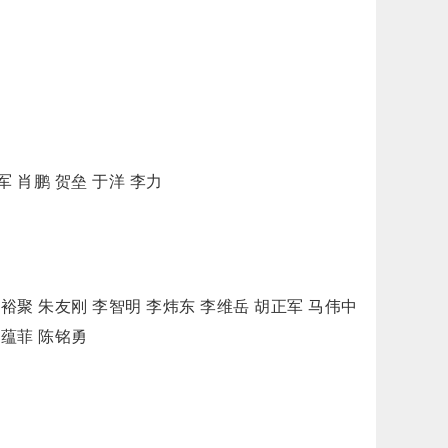
 肖鹏 贺垒 于洋 李力
裕聚 朱友刚 李智明 李炜东 李维岳 胡正军 马伟中
孙蕴菲 陈铭勇