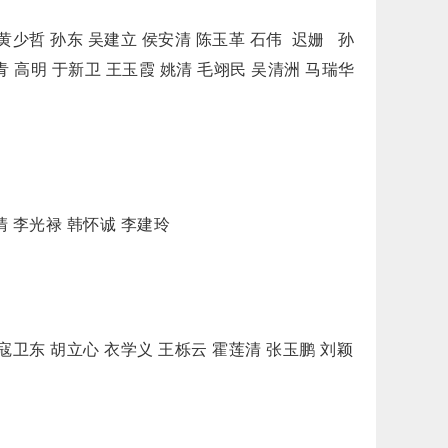
少哲 孙东 吴建立 侯安清 陈玉革 石伟 迟姗 孙
青 高明 于新卫 王玉霞 姚清 毛翊民 吴清洲 马瑞华
 李光禄 韩怀诚 李建玲
卫东 胡立心 衣学义 王栎云 霍莲清 张玉鹏 刘颖