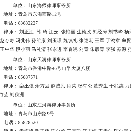
单位：山东海师律师事务所
址：青岛市东海西路12号
话：83882227
师： 刘正江 韩 琦 江云 张艳丽 生德政 刘经涛 刘书峰 杨禾
 赵存寿 冯兆伟 孙维康 刘玉璟 魏慎礼 张述宏 王军 于鸿章 牟贇
 王中华 段小丽 马礼清 张永进 李春晓 刘青 朱彦青 李强 苏源 
单位：山东天润律师事务所
址：青岛市香港中路96号山孚大厦八楼
话：85887571
师： 栾丕强 余方启 赵成民 肖莱 杨有仑 董秀生 于兆惠 万婕
竹芸 刘秋洲
单位：山东江河海律师事务所
址：青岛市山东路9号
话：85828520