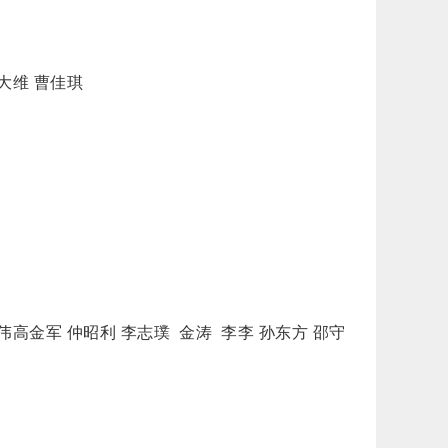
大维 曹佳琪
伟高金军 仲昭利 李志璞 金涛 李李 孙东方 邵守