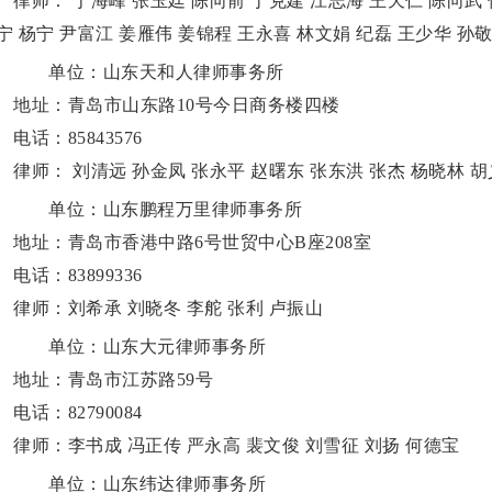
师： 于海峰 张玉廷 陈向前 丁克建 江志海 王天仁 陈向武 
宁 杨宁 尹富江 姜雁伟 姜锦程 王永喜 林文娟 纪磊 王少华 孙
单位：山东天和人律师事务所
址：青岛市山东路10号今日商务楼四楼
话：85843576
师： 刘清远 孙金凤 张永平 赵曙东 张东洪 张杰 杨晓林 胡
单位：山东鹏程万里律师事务所
址：青岛市香港中路6号世贸中心B座208室
话：83899336
师：刘希承 刘晓冬 李舵 张利 卢振山
单位：山东大元律师事务所
址：青岛市江苏路59号
话：82790084
师：李书成 冯正传 严永高 裴文俊 刘雪征 刘扬 何德宝
单位：山东纬达律师事务所