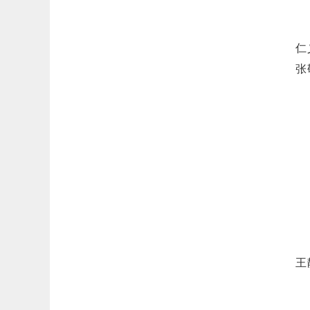
电
律
仁
张
地
电
律
地
电
律
王
地