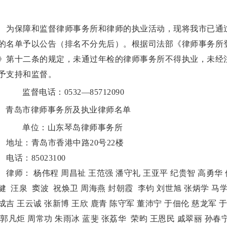
保障和监督律师事务所和律师的执业活动，现将我市已通过年检
的名单予以公告（排名不分先后）。根据司法部《律师事务所
》第十二条的规定，未通过年检的律师事务所不得执业，未经
予支持和监督。
监督电话：0532—85712090
青岛市律师事务所及执业律师名单
单位：山东琴岛律师事务所
址：青岛市香港中路20号22楼
话：85023100
师： 杨伟程 周昌祉 王范强 潘守礼 王亚平 纪贵智 高勇华 
健 汪泉 窦波 祝焕卫 周海燕 封朝霞 李钧 刘世旭 张炳学 马学
成吉 王云诚 张新博 王欣 鹿青 陈守军 董沛宁 于佃伦 慈龙军 
 郭凡炬 周常功 朱雨冰 蓝斐 张荔华 荣昀 王恩民 戚翠丽 孙春