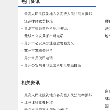
热门资讯
为
最高人民法院及地方各高级人民法院举报邮
师
址、举报电话、举报电子信箱
江苏律师收费标准
法
青岛市律师事务所地址/电话
给
无锡市公安局派出所电话
苏州市公安局交通巡逻警察支队
苏州市车辆管理所
苏州常用便民电话
苏州公安局各地派出所地址电话邮编
地
电
相关资讯
律
唐
最高人民法院及地方各高级人民法院举报邮
林
址、举报电话、举报电子信箱
江苏律师收费标准
国
青岛市律师事务所地址/电话