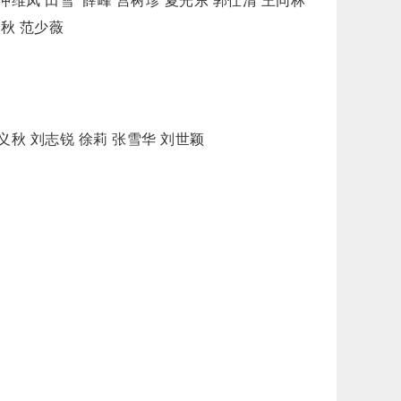
仲维凤 田雪 薛峰 宫树珍 夏光东 郭仕清 王同林
敬秋 范少薇
义秋 刘志锐 徐莉 张雪华 刘世颖