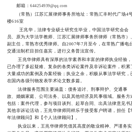
邮箱：
644254939@qq.com
（常熟）江苏汇展律师事务所地址：常熟汇丰时代广场
4
楼
616
室
王兆华，法律专业硕士研究生毕业，中国法学研究会会
员、原为大学法学教师、江苏汇展律师事务所律师（常熟市）
副主任，常熟市优秀律师。自2007年7月至今，在常熟广播电
交通法制栏目担任嘉宾，进行义务普法宣传。
王兆华律师具有深厚的法学素养和丰富的律师执业经验，
已办理了多起疑难、复杂的各类诉讼案件及非诉讼案件，积累
大量成功的案例及办案经验；执业之余，积极从事法学研究，
在国内各级刊物发表学术论文数多篇。
法律服务范围主要涵盖：债务追讨、刑事辩护、交通事
故、婚姻家庭、公司法务、以及其他经济及民事领域。服务方
包括：案件代理，参与项目谈判、起草合同、出具法律意见书
其他非诉讼活动，王兆华律师同样乐于接受客户聘请，担任【
年法律顾问】和【个人法律顾问】。
执业以来，王兆华律师凭借其高度的敬业精神、严谨务实