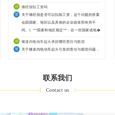
痛经假扣工资吗
关于痛经假是否可以扣除工资，这个问题的答案
会因国家、地区以及具体的企业政策而有所不
同。1. **国家和地区规定**：在一些国家或地�
楼道内电动车起火承担哪些责任与赔偿
关于楼道内电动车起火引发的责任与赔偿问题，
需要根据具体情况分析。通常来说，承担责任与
进行赔偿涉及到多个方面的法律原则和规定�
租房发现是凶宅可以要求赔偿吗
联系我们
在租房过程中，如果出租的房子曾发生过不幸的
事件，如死亡事故等（通常称为“凶宅”），租户
Contact us
有权要求房东告知这一情况。�
租到凶宅可以要求赔偿吗