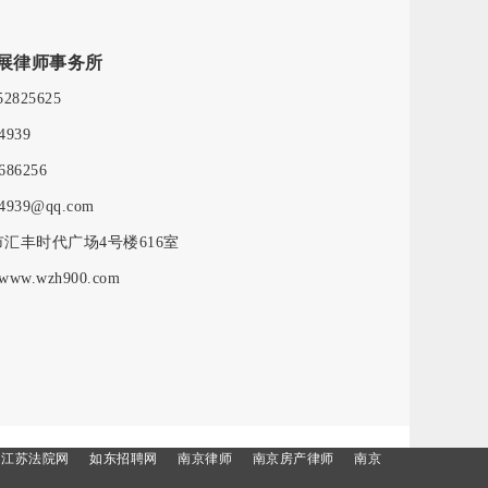
展律师事务所
52825625
4939
686256
4939@qq.com
汇丰时代广场4号楼616室
/www.wzh900.com
江苏法院网
如东招聘网
南京律师
南京房产律师
南京