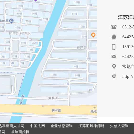
在租房过程中，如果租到的房屋被认为是“凶
宅”，即历史上发生了自杀、他杀或意外死亡等
江苏汇
事件的房子，是否能够获得赔偿主要取决于具体
：0512-
情
工伤十级主动辞职能赔多少钱
：64425
关于工伤十级的情况下，能否获得赔偿以及可以
：13913
获得多少赔偿，这主要取决于所在国家或地区的
：64425
具体法律规定、劳动关系双方签订的劳动合同中
：常熟市
的相关条
：http:/
熟零距离人才网
中国法网
企业信息查询
江苏汇展律师所
失信人查询
通网
常熟离婚网